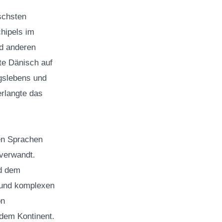
schsten
hipels im
nd anderen
tte Dänisch auf
agslebens und
erlangte das
en Sprachen
verwandt.
nd dem
n und komplexen
on
dem Kontinent.