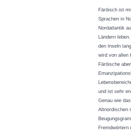
Färöisch ist m
Sprachen in N
Nordatlantik a
Ländern leben.
den Inseln lang
wird von allen
Färöische aber
Emanzipationsb
Lebensbereiche
und ist sehr e
Genau wie das 
Altnordischen 
Beugungsgramma
Fremdwörtern d