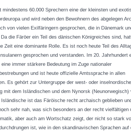
it mindestens 60.000 Sprechern eine der kleinsten und exoti
ordeuropa und wird neben den Bewohnern des abgelegen Arc
uch von vielen Exilfäringern gesprochen, die in Dänemark u
 Da die Färöer ein Teil des dänischen Königreiches sind, ha
e Zeit eine dominante Rolle. Es ist noch heute Teil des Allt
 Insulanern gesprochen und verstanden. Im 20. Jahrhundert 
 eine immer stärkere Bedeutung im Zuge nationaler
estrebungen und ist heute offizielle Amtssprache in allen
n. Es gehört zur Untergruppe der west- oder inselnordisch
ng mit dem Isländischen und dem Nynorsk (Neunorwegisch) 
Isländische ist das Färöische recht archaisch geblieben u
noch sehr nah, was sich besonders an der recht vielfältige
tik, aber auch am Wortschatz zeigt, der nicht so stark v
urchdrungen ist, wie in den skandinavischen Sprachen auf 